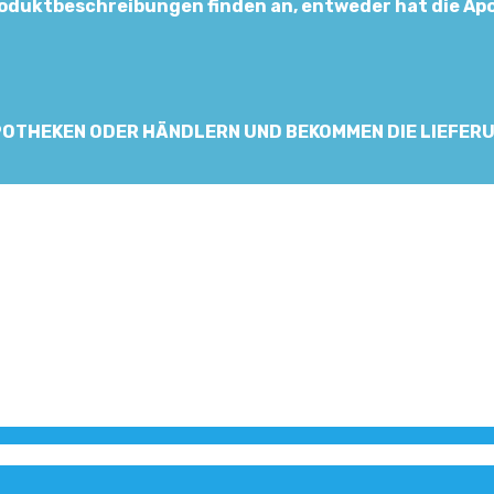
roduktbeschreibungen finden an, entweder hat die Apo
APOTHEKEN ODER HÄNDLERN UND BEKOMMEN DIE LIEFERU