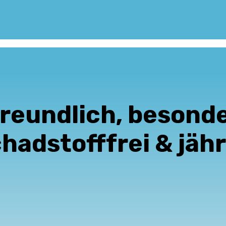
freundlich, besond
hadstofffrei & jähr